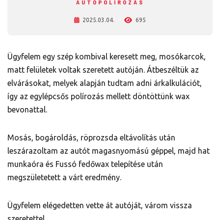
AUTÓPOLÍROZÁS
2025.03.04.
695
Ügyfelem egy szép kombival keresett meg, mosókarcok,
matt felületek voltak szeretett autóján. Átbeszéltük az
elvárásokat, melyek alapján tudtam adni árkalkulációt,
így az egylépcsős polírozás mellett döntöttünk wax
bevonattal.
Mosás, bogároldás, röprozsda eltávolítás után
leszárazoltam az autót magasnyomású géppel, majd hat
munkaóra és Fussó fedőwax telepítése után
megszületetett a várt eredmény.
Ügyfelem elégedetten vette át autóját, várom vissza
szeretettel.