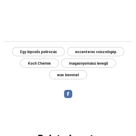
Egy lépcsős polírozás
excenteres csiszológép
Koch Chemie
magasnyomású levegő
wax bevonat