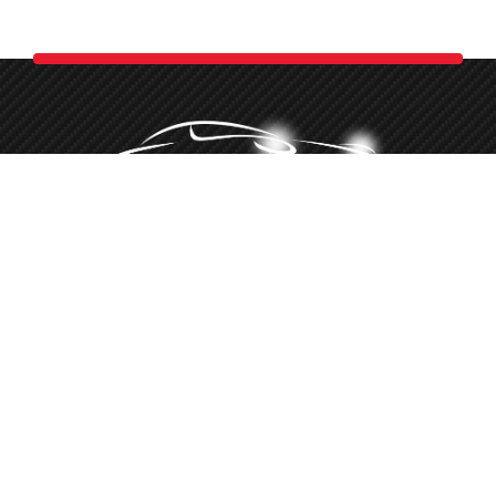
Minőségi autókozmetika több, mint 10 éve
‭+36 20 516 8660‬
Hívj telefonon