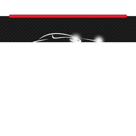
Minőségi autókozmetika több, mint 10 éve
‭+36 20 516 8660‬
Hívj telefonon