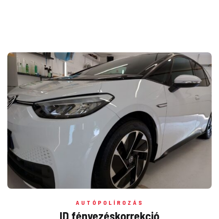
AUTÓPOLÍROZÁS
ID fényezéskorrekció