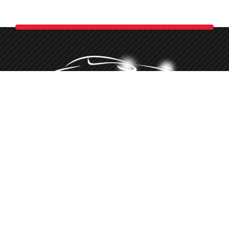
Minőségi autókozmetika több, mint 10 éve
‭+36 20 516 8660‬
Hívj telefonon