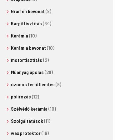
Grarfén bevonat
(8)
Kárpittisztítás
(34)
Kerámia
(10)
Kerámia bevonat
(10)
motortisztítás
(2)
Műanyag ápolás
(29)
ózonos fertőtlenítés
(9)
polírozás
(12)
Szélvédő kerámia
(10)
Szolgáltatások
(11)
wax protektor
(16)