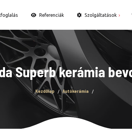
tfoglalás
Referenciák
Szolgáltatások
Autó belső takarítás
Autópolírozás
Autókerámia és WAX
da Superb kerámia bev
Bevonatok
Fényszóró felújítás
Kezdőlap
Autókerámia
Ózongenerátoros
fertőtlenítés