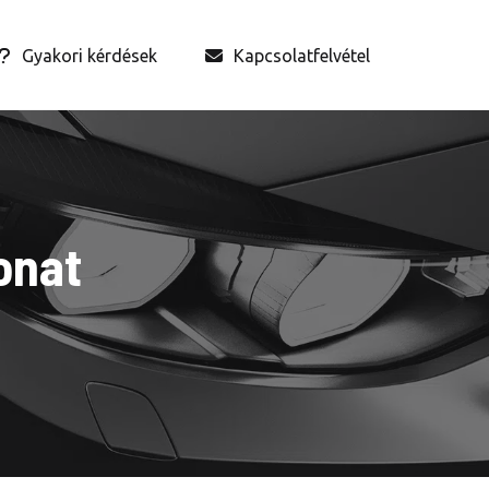
Gyakori kérdések
Kapcsolatfelvétel
onat