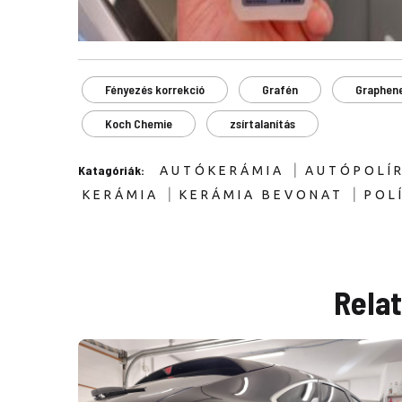
Fényezés korrekció
Grafén
Graphen
Koch Chemie
zsírtalanítás
|
Katagóriák:
AUTÓKERÁMIA
AUTÓPOLÍ
|
|
KERÁMIA
KERÁMIA BEVONAT
POL
Rela