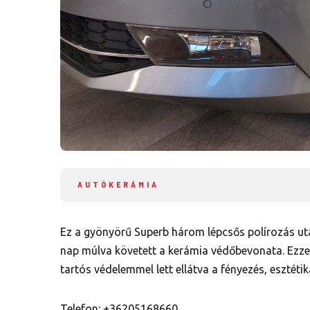
AUTÓKERÁMIA
Ez a gyönyörű Superb három lépcsős polírozás után
nap múlva követett a kerámia védőbevonata. Ezze
tartós védelemmel lett ellátva a fényezés, esztéti
Telefon: +36205168660