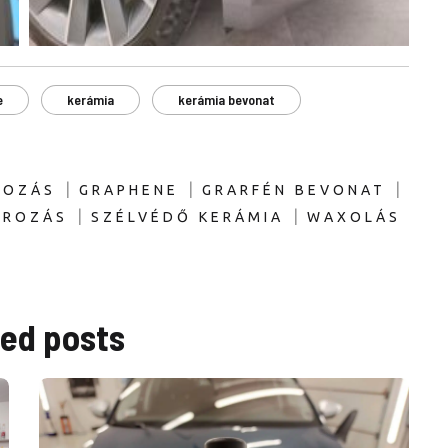
e
kerámia
kerámia bevonat
|
|
|
ROZÁS
GRAPHENE
GRARFÉN BEVONAT
|
|
ÍROZÁS
SZÉLVÉDŐ KERÁMIA
WAXOLÁS
ted
posts