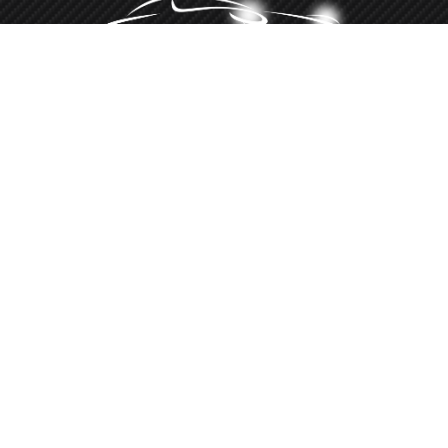
Minőségi autókozmetika több, mint 10 éve
‭+36 20 516 8660‬
Hívj telefonon
Autókozmetika Gencsapáti
9721 Gencsapáti, Deák F. u. 49