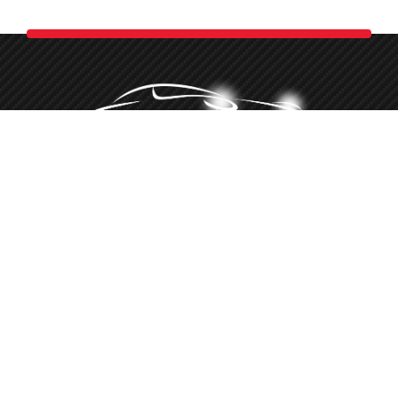
Minőségi autókozmetika több, mint 10 éve
‭+36 20 516 8660‬
Hívj telefonon