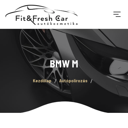
BMW M
Kezdőlap
Autópolírozás