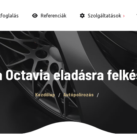
tfoglalás
Referenciák
Szolgáltatások
Autó belső takarítás
Autópolírozás
Autókerámia és WAX
 Octavia eladásra felké
Bevonatok
Fényszóró felújítás
Kezdőlap
Autópolírozás
Ózongenerátoros
fertőtlenítés