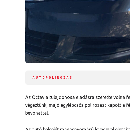
AUTÓPOLÍROZÁS
Az Octavia tulajdonosa eladásra szerette volna fe
végeztünk, majd egylépcsős polírozást kapott a 
bevonattal.
Az autó belsejét magasnyomású levegővel előtakar