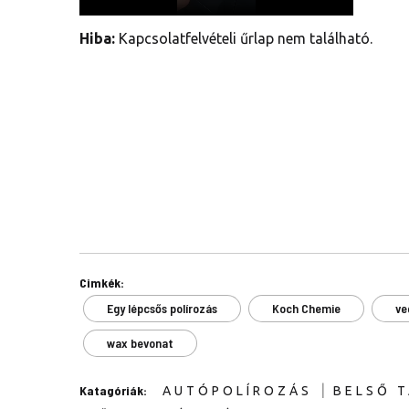
Hiba:
Kapcsolatfelvételi űrlap nem található.
Cimkék:
Egy lépcsős polírozás
Koch Chemie
ve
wax bevonat
|
Katagóriák:
AUTÓPOLÍROZÁS
BELSŐ T