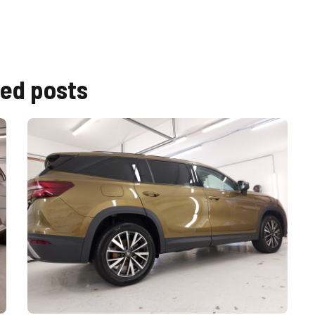
ted
posts