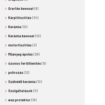
Grarfén bevonat
(8)
Kárpittisztítás
(34)
Kerámia
(10)
Kerámia bevonat
(10)
motortisztítás
(2)
Műanyag ápolás
(29)
ózonos fertőtlenítés
(9)
polírozás
(12)
Szélvédő kerámia
(10)
Szolgáltatások
(11)
wax protektor
(16)