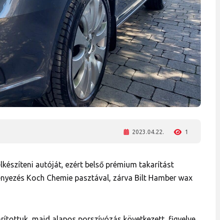
2023.04.22.
1
lkészíteni autóját, ezért belső prémium takarítást
fényezés Koch Chemie pasztával, zárva Bilt Hamber wax
ítottuk, majd alapos porszívózás következett, figyelve