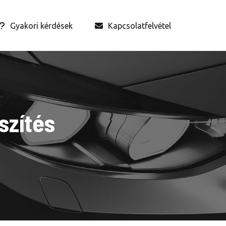
Gyakori kérdések
Kapcsolatfelvétel
szítés