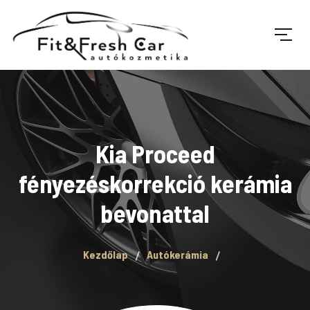
Kia Proceed
fényezéskorrekció kerámia
bevonattal
Kezdőlap
Autókerámia