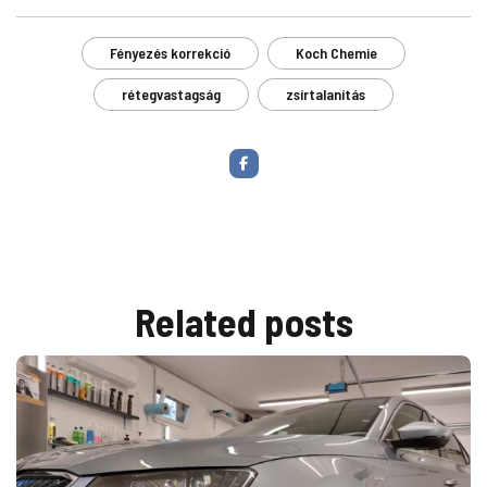
Fényezés korrekció
Koch Chemie
rétegvastagság
zsírtalanítás
Related
posts