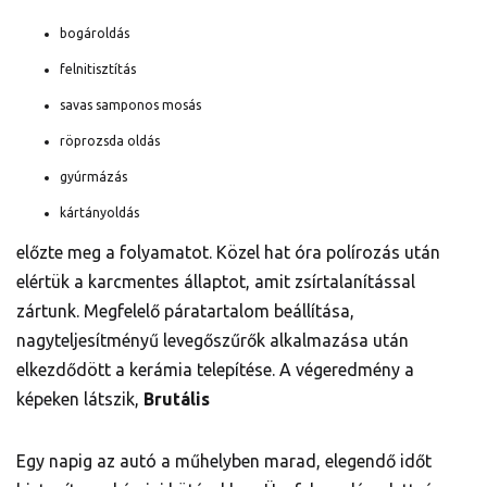
bogároldás
felnitisztítás
savas samponos mosás
röprozsda oldás
gyúrmázás
kártányoldás
előzte meg a folyamatot. Közel hat óra polírozás után
elértük a karcmentes állaptot, amit zsírtalanítással
zártunk. Megfelelő páratartalom beállítása,
nagyteljesítményű levegőszűrők alkalmazása után
elkezdődött a kerámia telepítése. A végeredmény a
képeken látszik,
Brutális
Egy napig az autó a műhelyben marad, elegendő időt