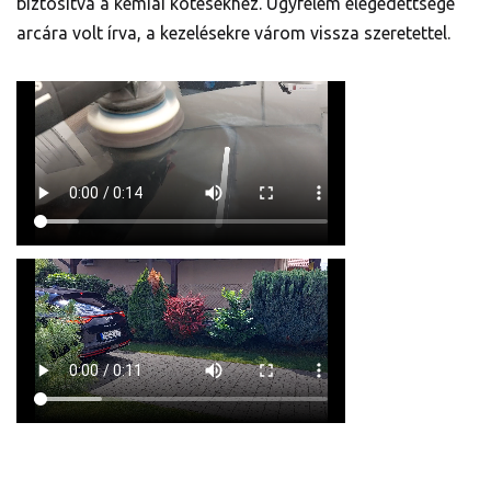
biztosítva a kémiai kötésekhez. Ügyfelem elégedettsége
arcára volt írva, a kezelésekre várom vissza szeretettel.