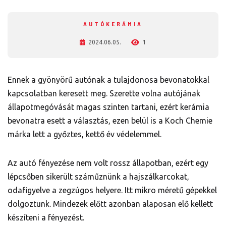
AUTÓKERÁMIA
2024.06.05.
1
Ennek a gyönyörű autónak a tulajdonosa bevonatokkal
kapcsolatban keresett meg. Szerette volna autójának
állapotmegóvását magas szinten tartani, ezért kerámia
bevonatra esett a választás, ezen belül is a Koch Chemie
márka lett a győztes, kettő év védelemmel.
Az autó fényezése nem volt rossz állapotban, ezért egy
lépcsőben sikerült száműznünk a hajszálkarcokat,
odafigyelve a zegzúgos helyere. Itt mikro méretű gépekkel
dolgoztunk. Mindezek előtt azonban alaposan elő kellett
készíteni a fényezést.