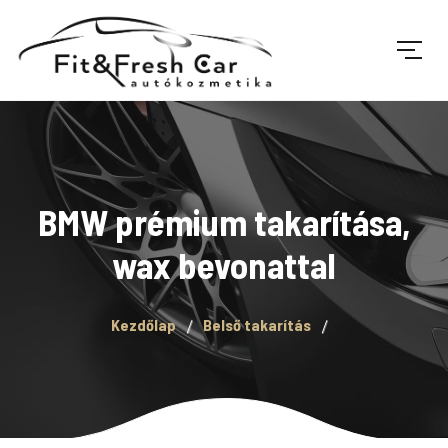
BMW prémium takarítása,
wax bevonattal
Kezdőlap
Belső takarítás