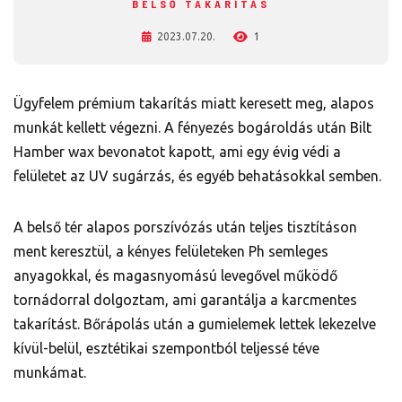
BELSŐ TAKARÍTÁS
2023.07.20.
1
Ügyfelem prémium takarítás miatt keresett meg, alapos
munkát kellett végezni. A fényezés bogároldás után Bilt
Hamber wax bevonatot kapott, ami egy évig védi a
felületet az UV sugárzás, és egyéb behatásokkal semben.
A belső tér alapos porszívózás után teljes tisztításon
ment keresztül, a kényes felületeken Ph semleges
anyagokkal, és magasnyomású levegővel működő
tornádorral dolgoztam, ami garantálja a karcmentes
takarítást. Bőrápolás után a gumielemek lettek lekezelve
kívül-belül, esztétikai szempontból teljessé téve
munkámat.