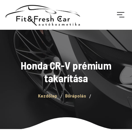
Honda CR-V prémium
takarítása
Kezdőlap
Bőrápolás