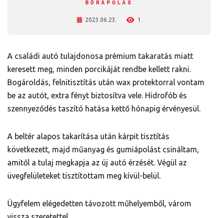
BŐRÁPOLÁS
2023.06.23.
1
A családi autó tulajdonosa prémium takaratás miatt
keresett meg, minden porcikáját rendbe kellett rakni.
Bogároldás, felnitisztítás után wax protektorral vontam
be az autót, extra fényt biztosítva vele. Hidrofób és
szennyeződés taszító hatása kettő hónapig érvényesül.
A beltér alapos takarítása után kárpit tisztítás
következett, majd műanyag és gumiápolást csináltam,
amitől a tulaj megkapja az új autó érzését. Végül az
üvegfelületeket tisztítottam meg kívül-belül.
Ügyfelem elégedetten távozott műhelyemből, várom
vissza szeretettel.