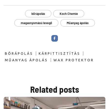
bőrápolás
Koch Chemie
magasnyomású levegő
Műanyag ápolás
|
|
BŐRÁPOLÁS
KÁRPITTISZTÍTÁS
|
MŰANYAG ÁPOLÁS
WAX PROTEKTOR
Related
posts