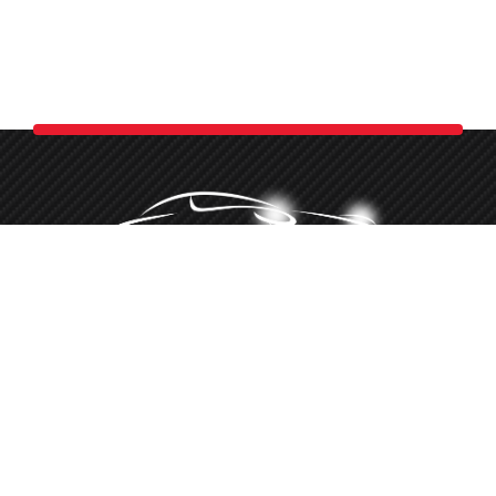
Minőségi autókozmetika több, mint 10 éve
‭+36 20 516 8660‬