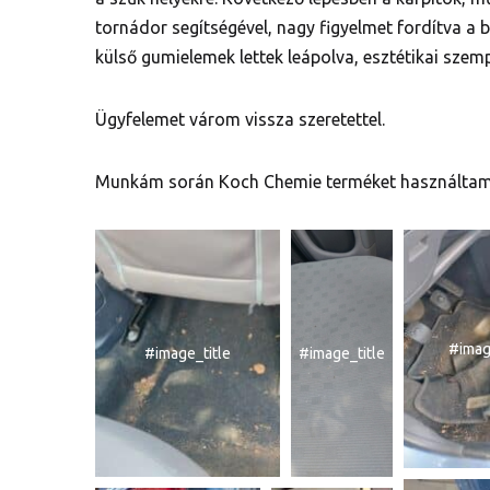
tornádor segítségével, nagy figyelmet fordítva a b
külső gumielemek lettek leápolva, esztétikai sze
Ügyfelemet várom vissza szeretettel.
Munkám során Koch Chemie terméket használtam,
#imag
#image_title
#image_title