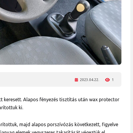
2023.04.22.
1
 keresett. Alapos fényezés tisztítás után wax protector
ítottuk ki.
ítottuk, majd alapos porszívózás következett, figyelve
műanyag elemek vegyszeres takarítását végeztük el