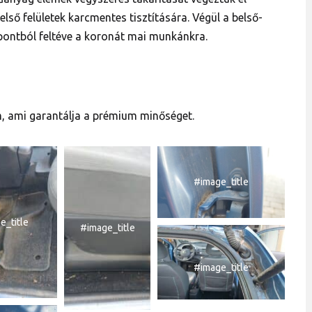
első felületek karcmentes tisztítására. Végül a belső-
mpontból feltéve a koronát mai munkánkra.
 ami garantálja a prémium minőséget.
#image_title
e_title
#image_title
#image_title