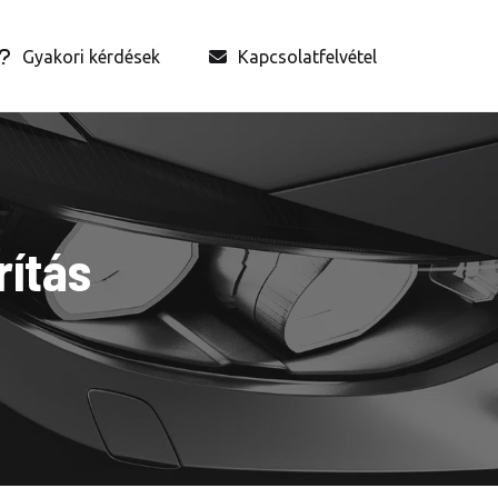
Gyakori kérdések
Kapcsolatfelvétel
rítás