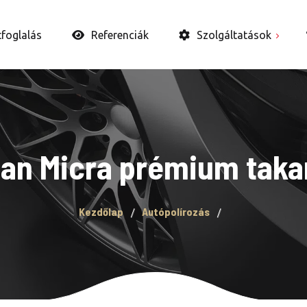
tfoglalás
Referenciák
Szolgáltatások
Autó belső takarítás
Autópolírozás
Autókerámia és WAX
an Micra prémium taka
Bevonatok
Fényszóró felújítás
Kezdőlap
Autópolírozás
Ózongenerátoros
fertőtlenítés