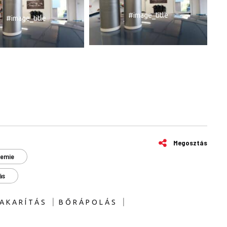
#image_title
#image_title
Megosztás
hemie
ás
|
|
AKARÍTÁS
BŐRÁPOLÁS