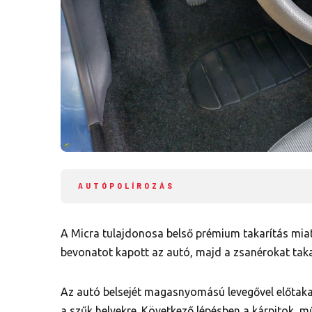
AUTÓPOLÍROZÁS
A Micra tulajdonosa belső prémium takarítás miatt
bevonatot kapott az autó, majd a zsanérokat takar
Az autó belsejét magasnyomású levegővel előtakar
a szűk helyekre. Következő lépésben a kárpitok, 