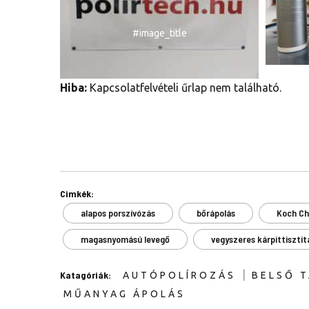
#image_title
Hiba:
Kapcsolatfelvételi űrlap nem található.
Cimkék:
alapos porszívózás
bőrápolás
Koch C
magasnyomású levegő
vegyszeres kárpittisztít
|
Katagóriák:
AUTÓPOLÍROZÁS
BELSŐ T
MŰANYAG ÁPOLÁS