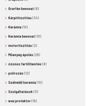
Grarfén bevonat
(8)
Kárpittisztítás
(34)
Kerámia
(10)
Kerámia bevonat
(10)
motortisztítás
(2)
Műanyag ápolás
(29)
ózonos fertőtlenítés
(9)
polírozás
(12)
Szélvédő kerámia
(10)
Szolgáltatások
(11)
wax protektor
(16)