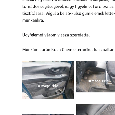
tornádor segítségével, nagy figyelmet fordítva az
tisztítására. Végül a belső-külső gumielemek lette
munkánkra.
Ügyfelemet várom vissza szeretettel.
Munkám során Koch Chemie terméket használtam,
#image_title
#image_title