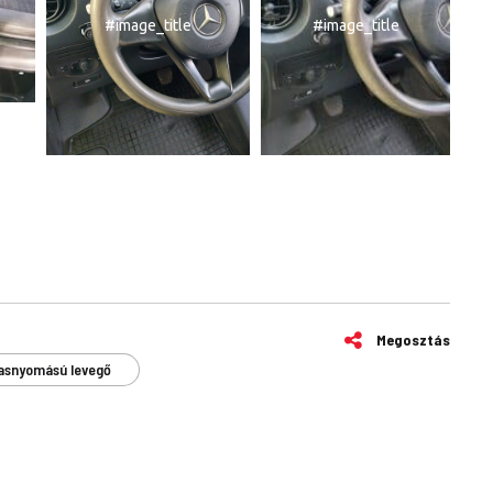
#image_title
#image_title
Megosztás
snyomású levegő