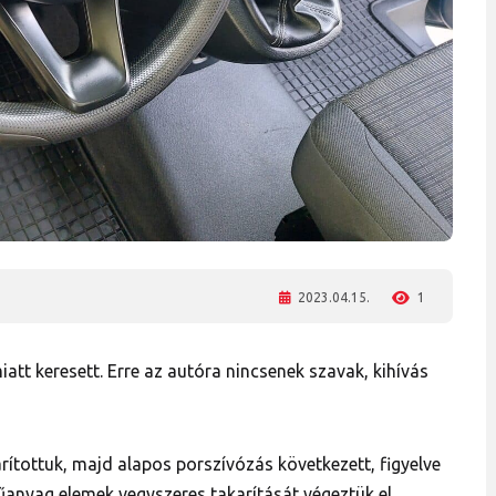
2023.04.15.
1
att keresett. Erre az autóra nincsenek szavak, kihívás
ítottuk, majd alapos porszívózás következett, figyelve
műanyag elemek vegyszeres takarítását végeztük el