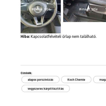
#image_title
#image_title
Hiba:
Kapcsolatfelvételi űrlap nem található.
Cimkék:
alapos porszívózás
Koch Chemie
maga
vegyszeres kárpittisztítás