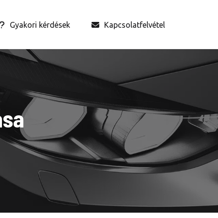
Gyakori kérdések
Kapcsolatfelvétel
ása