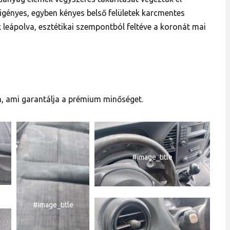
 igényes, egyben kényes belső felületek karcmentes
k leápolva, esztétikai szempontból feltéve a koronát mai
 ami garantálja a prémium minőséget.
#image_title
#image_title