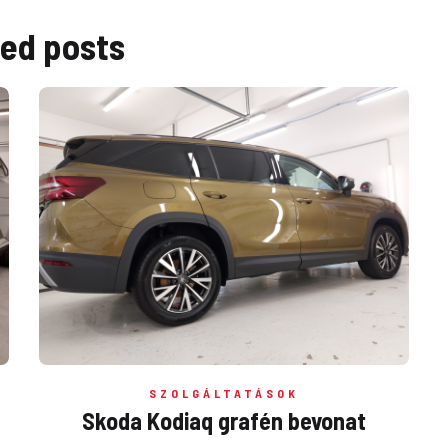
ted
posts
SZOLGÁLTATÁSOK
Skoda Kodiaq grafén bevonat