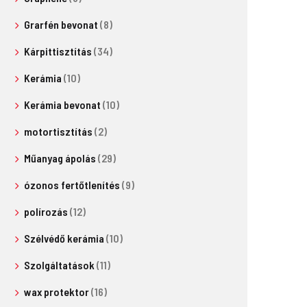
Grarfén bevonat
(8)
Kárpittisztítás
(34)
Kerámia
(10)
Kerámia bevonat
(10)
motortisztítás
(2)
Műanyag ápolás
(29)
ózonos fertőtlenítés
(9)
polírozás
(12)
Szélvédő kerámia
(10)
Szolgáltatások
(11)
wax protektor
(16)