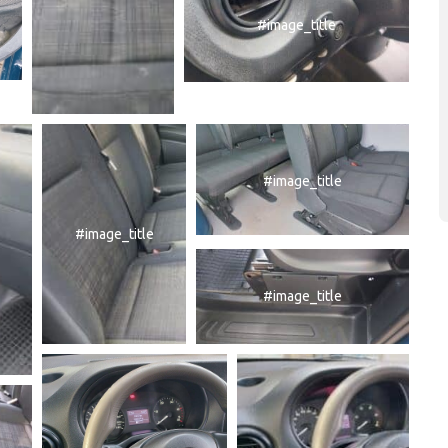
#image_title
#image_title
#image_title
#image_title