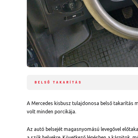
BELSŐ TAKARÍTÁS
A Mercedes kisbusz tulajdonosa belső takarítás mi
volt minden porcikája.
Az autó belsejét magasnyomású levegővel előtakar
a szűk helyekre. Következő lépésben a kárpitok, 