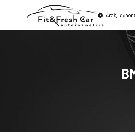
Árak, Időpon
BM