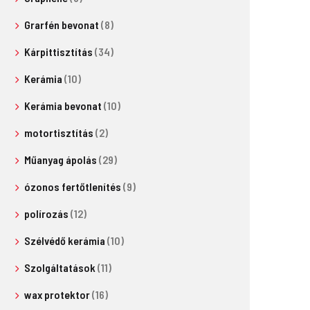
Grarfén bevonat
(8)
Kárpittisztítás
(34)
Kerámia
(10)
Kerámia bevonat
(10)
motortisztítás
(2)
Műanyag ápolás
(29)
ózonos fertőtlenítés
(9)
polírozás
(12)
Szélvédő kerámia
(10)
Szolgáltatások
(11)
wax protektor
(16)