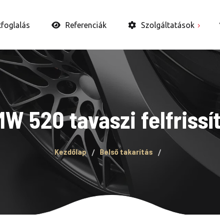
tfoglalás
Referenciák
Szolgáltatások
Autó belső takarítás
Autópolírozás
Autókerámia és WAX
W 520 tavaszi felfrissí
Bevonatok
Fényszóró felújítás
Kezdőlap
Belső takarítás
Ózongenerátoros
fertőtlenítés