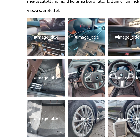
megtisztítottam, majd kerámia bevonattal láttam el, aminek 
vissza szeretettel.
#image_title
#image_title
#image_title
#image_title
#image_title
#image_title
#image_title
#image_title