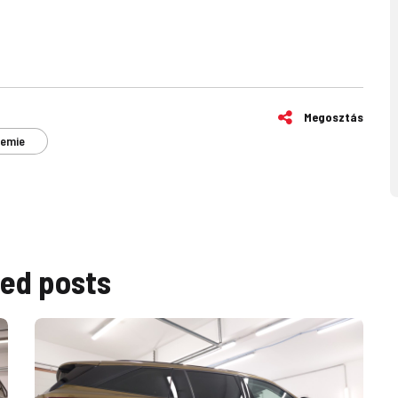
Megosztás
hemie
ted
posts