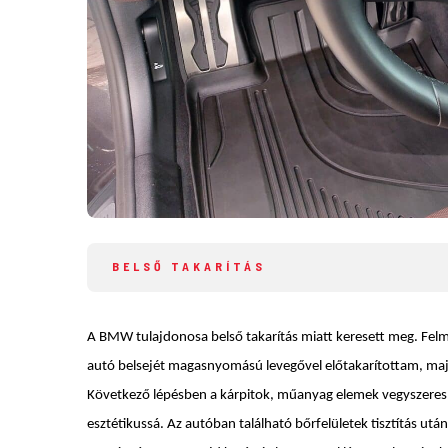
BELSŐ TAKARÍTÁS
A BMW tulajdonosa belső takarítás miatt keresett meg. Fel
autó belsejét magasnyomású levegővel előtakarítottam, majd
Következő lépésben a kárpitok, műanyag elemek vegyszeres 
esztétikussá. Az autóban található bőrfelületek tisztítás utá