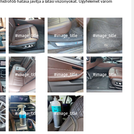
hidrofób hatása javítja a látási viszonyokat. Ügyfelemet várom
#image_title
#image_title
#image_title
#image_title
#image_title
#image_title
#image_title
#image_title