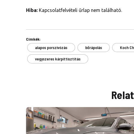
Hiba:
Kapcsolatfelvételi űrlap nem található.
Cimkék:
alapos porszívózás
bőrápolás
Koch C
vegyszeres kárpittisztítás
Rela