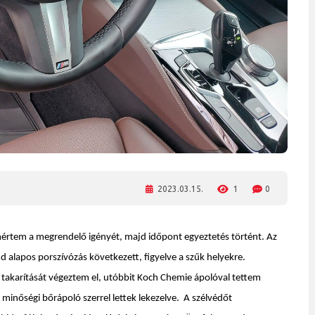
2023.03.15.
1
0
mértem a megrendelő igényét, majd időpont egyeztetés történt. Az
 alapos porszívózás következett, figyelve a szűk helyekre.
takarítását végeztem el, utóbbit Koch Chemie ápolóval tettem
n minőségi bőrápoló szerrel lettek lekezelve. A szélvédőt