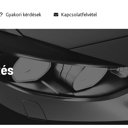
Gyakori kérdések
Kapcsolatfelvétel
tés