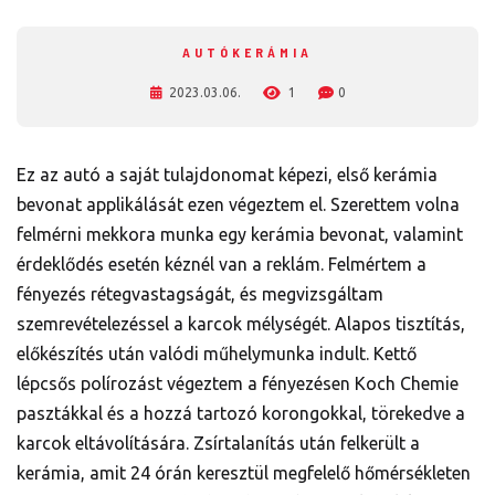
AUTÓKERÁMIA
2023.03.06.
1
0
Ez az autó a saját tulajdonomat képezi, első kerámia
bevonat applikálását ezen végeztem el. Szerettem volna
felmérni mekkora munka egy kerámia bevonat, valamint
érdeklődés esetén kéznél van a reklám. Felmértem a
fényezés rétegvastagságát, és megvizsgáltam
szemrevételezéssel a karcok mélységét. Alapos tisztítás,
előkészítés után valódi műhelymunka indult. Kettő
lépcsős polírozást végeztem a fényezésen Koch Chemie
pasztákkal és a hozzá tartozó korongokkal, törekedve a
karcok eltávolítására. Zsírtalanítás után felkerült a
kerámia, amit 24 órán keresztül megfelelő hőmérsékleten