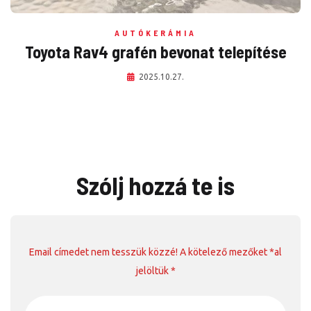
AUTÓKERÁMIA
Toyota Rav4 grafén bevonat telepítése
2025.10.27.
Szólj hozzá te is
Email címedet nem tesszük közzé! A kötelező mezőket *al
jelöltük *