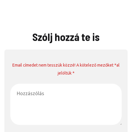
Szólj hozzá te is
Email címedet nem tesszük közzé! A kötelező mezőket *al
jelöltük *