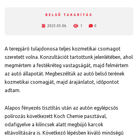
BELSŐ TAKARÍTÁS
2023.03.06.
1
0
A terepjáró tulajdonosa teljes kozmetikai csomagot
szeretett volna. Konzultációt tartottunk jelenlétében, ahol
megmértem a festékréteg vastagságát, majd felmértem
az autó állapotát. Megbeszéltük az autó belső terének
kozmetikai csomagját, majd árajánlatot, időpontot
adtam.
Alapos fényezés tisztítás után az autón egylépcsős
polírozás következett Koch Chemie pasztával,
odafigyelve a kilincsek alatt megbújó karcok
eltávolítására is. Következő lépésben kiváló minőségű