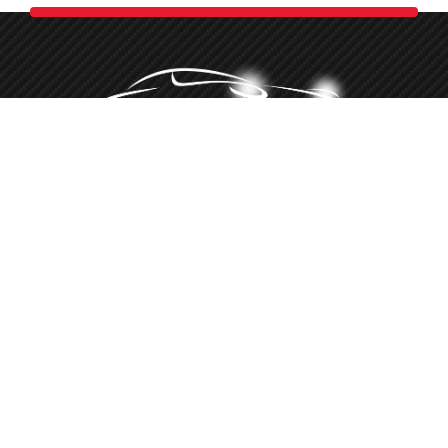
Minőségi autókozmetika több, mint 10 éve
‭+36 20 516 8660‬
Hívj telefonon