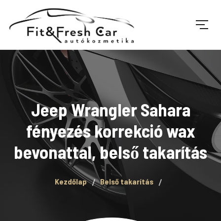
Jeep Wrangler Sahara
fényezés korrekció wax
bevonattal, belső takarítás
Kezdőlap
Belső takarítás