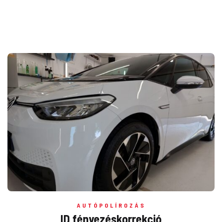
AUTÓPOLÍROZÁS
ID fényezéskorrekció