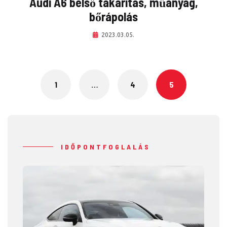
Audi A6 belső takarítás, műanyag,
bőrápolás
2023.03.05.
Posts
navigation
1
…
4
5
IDŐPONTFOGLALÁS