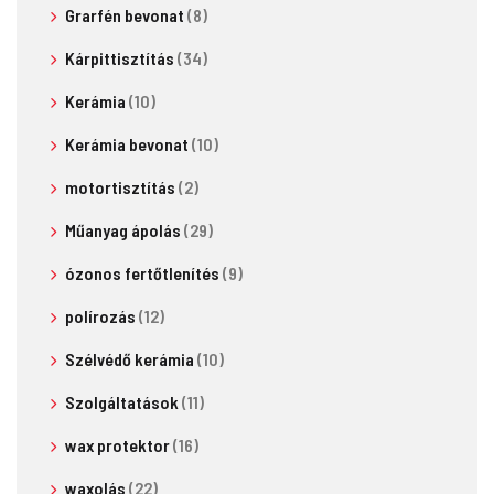
Grarfén bevonat
(8)
Kárpittisztítás
(34)
Kerámia
(10)
Kerámia bevonat
(10)
motortisztítás
(2)
Műanyag ápolás
(29)
ózonos fertőtlenítés
(9)
polírozás
(12)
Szélvédő kerámia
(10)
Szolgáltatások
(11)
wax protektor
(16)
waxolás
(22)