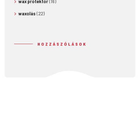
wax protektor
(16)
waxolás
(22)
HOZZÁSZÓLÁSOK