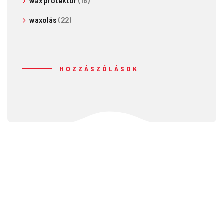
wax protektor
(16)
waxolás
(22)
HOZZÁSZÓLÁSOK