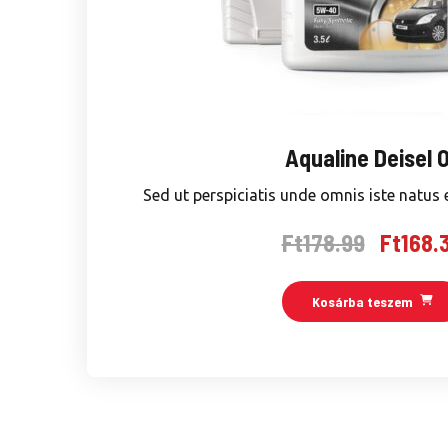
Aqualine Deisel O
Sed ut perspiciatis unde omnis iste natus e
Ft
178.99
Ft
168.
Original
price
was:
Kosárba teszem
Ft178.99.