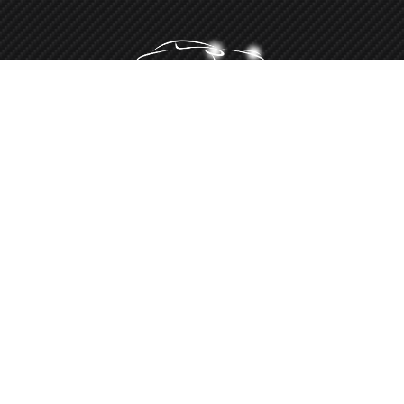
Minőségi autókozmetika több, mint 10 éve
Autókozmetika Gencsapáti
9721 Gencsapáti, Deák F. u. 49
Fit & Fresh Car - Gencsapáti 2023