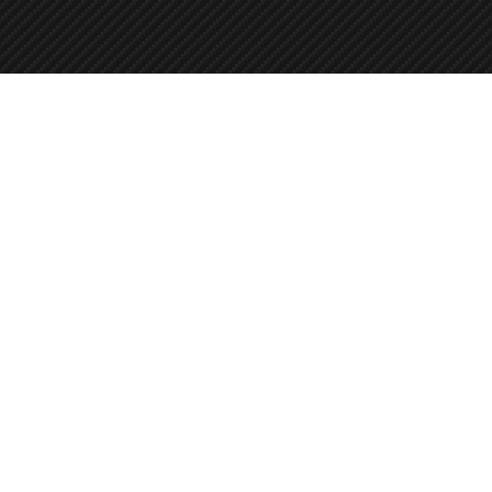
‭+36 20 516 8660‬
Hívj telefonon