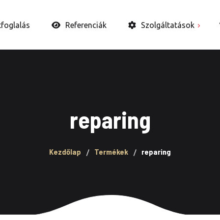
tfoglalás
Referenciák
Szolgáltatások
Autó belső takarítás
Autópolírozás
Autókerámia és WAX
reparing
Bevonatok
Fényszóró felújítás
Kezdőlap
Termékek
reparing
Ózongenerátoros
fertőtlenítés