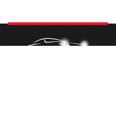
Minőségi autókozmetika több, mint 10 éve
‭+36 20 516 8660‬
Hívj telefonon