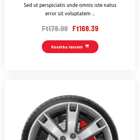
Sed ut perspiciatis unde omnis iste natus
error sit voluptatem ...
Ft
178.99
Ft
168.39
Original
Current
price
price
was:
is:
Kosárba teszem
Ft178.99.
Ft168.39.