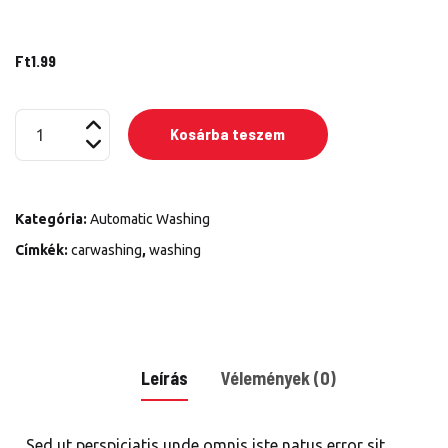
Ft
1.99
Car
Kosárba teszem
Brake
System
mennyiség
Kategória:
Automatic Washing
Címkék:
carwashing
,
washing
Leírás
Vélemények (0)
Sed ut perspiciatis unde omnis iste natus error sit